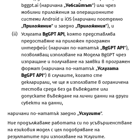
bggpt.ai
(наричана „
Уебсайтът
“) или чрез
мобилни приложения за операционните
системи Android и iOS (наричани поотделно
„
Приложение
“ и заедно „
Приложения
“), и
Услугата
BgGPT API
, която представлява
предоставяне на приложен програмен
интерфейс (наричан по-нататък „
BgGPT API
“),
позволяващ използване на Модела BgGPT чрез
изпращане и получаване на заявки в програмен
формат (наричана по-нататък „
Услугата
BgGPT API
“) в случаите, когато сте
декларирали, че ще я използвате в ограничена
тестова среда без да въвеждате или
допускате въвеждане на лични данни на други
субекти на данни,
наричани по-нататък заедно „
Услугите
“.
Ние продължаваме работата си по усъвършенстване
на езиковия модел с цел подобряване на
резултатите при използване на Услугите.