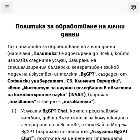
Политика за обработване на лични
данни
Тази политика за обработване на лични данни
(наричана „
Политика
“) е адресирана до всеки, който
използва следните услуги, базирани на
специализирания български генеративен езиков
модел на изкуствен интелект „
BgGPT
“, създаден от
Софийски университет „Св. Климент Охридски“,
звено „Институт за научни изследвания в областта
на компютърните науки“ (INSAIT)
, (наричан
„
ползвател
“ и заедно – „
ползватели
“):
Услугата
BgGPT Chat
, която представлява
чатбот, даващ възможност за комуникация и
генериране на текстове, използвайки Модела
BgGPT (наричана по-нататък „
Услугата BgGPT
Chat
”), достъпна на интернет страницата